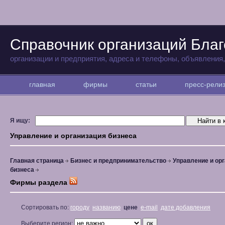
Справочник организаций Бла
организации и предприятия, адреса и телефоны, объявления
главная
фирмы
статьи
пресс-рел
Я ищу:
Управление и организация бизнеса
Главная страница
Бизнес и предпринимательство
Управление и ор
бизнеса
Фирмы раздела
Сортировать по:
городу
названию
цене
e-mail
дате добавления
Выберите регион: