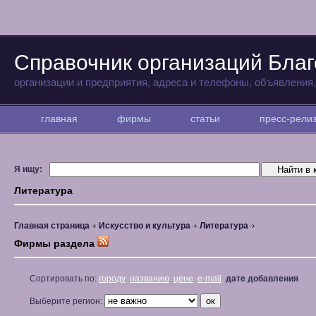
Справочник организаций Бла
организации и предприятия, адреса и телефоны, объявления
главная
фирмы
статьи
пресс-рел
Я ищу:
Литература
Главная страница
Искусство и культура
Литература
Фирмы раздела
Сортировать по:
городу
названию
цене
e-mail
дате добавления
Выберите регион: