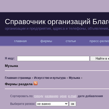
Справочник организаций Бла
организации и предприятия, адреса и телефоны, объявления
главная
фирмы
статьи
пресс-рел
Я ищу:
Музыка
Главная страница
Искусство и культура
Музыка
Фирмы раздела
Сортировать по:
городу
названию
цене
e-mail
дате добавления
Выберите регион: