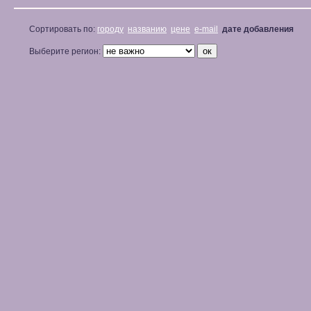
Сортировать по:
городу
названию
цене
e-mail
дате добавления
Выберите регион: