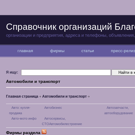
Справочник организаций Бла
организации и предприятия, адреса и телефоны, объявления
главная
фирмы
статьи
пресс-рел
Я ищу:
Автомобили и транспорт
Главная страница
Автомобили и транспорт
Авто: купля-
Автобизнес
Автозапчасти,
продажа
автооборудование
Авто-мото инфо
Автосервисы,
СТОАвтомобилестроение
Фирмы раздела