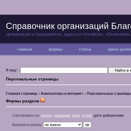
Справочник организаций Бла
организации и предприятия, адреса и телефоны, объявления
главная
фирмы
статьи
пресс-рел
Я ищу:
Персональные страницы
Главная страница
Компьютеры и интернет
Персональные страницы
Фирмы раздела
Сортировать по:
городу
названию
цене
e-mail
дате добавления
Выберите регион: